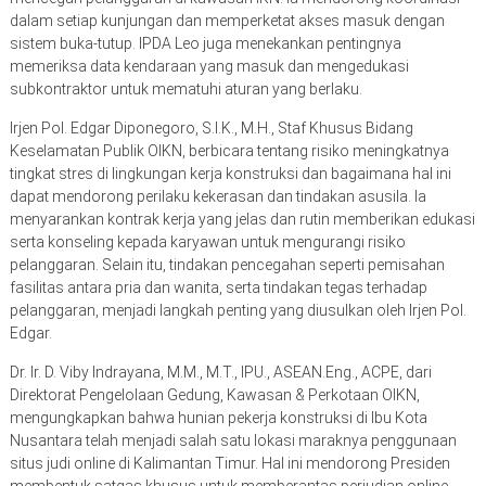
dalam setiap kunjungan dan memperketat akses masuk dengan
sistem buka-tutup. IPDA Leo juga menekankan pentingnya
memeriksa data kendaraan yang masuk dan mengedukasi
subkontraktor untuk mematuhi aturan yang berlaku.
Irjen Pol. Edgar Diponegoro, S.I.K., M.H., Staf Khusus Bidang
Keselamatan Publik OIKN, berbicara tentang risiko meningkatnya
tingkat stres di lingkungan kerja konstruksi dan bagaimana hal ini
dapat mendorong perilaku kekerasan dan tindakan asusila. Ia
menyarankan kontrak kerja yang jelas dan rutin memberikan edukasi
serta konseling kepada karyawan untuk mengurangi risiko
pelanggaran. Selain itu, tindakan pencegahan seperti pemisahan
fasilitas antara pria dan wanita, serta tindakan tegas terhadap
pelanggaran, menjadi langkah penting yang diusulkan oleh Irjen Pol.
Edgar.
Dr. Ir. D. Viby Indrayana, M.M., M.T., IPU., ASEAN.Eng., ACPE, dari
Direktorat Pengelolaan Gedung, Kawasan & Perkotaan OIKN,
mengungkapkan bahwa hunian pekerja konstruksi di Ibu Kota
Nusantara telah menjadi salah satu lokasi maraknya penggunaan
situs judi online di Kalimantan Timur. Hal ini mendorong Presiden
membentuk satgas khusus untuk memberantas perjudian online.