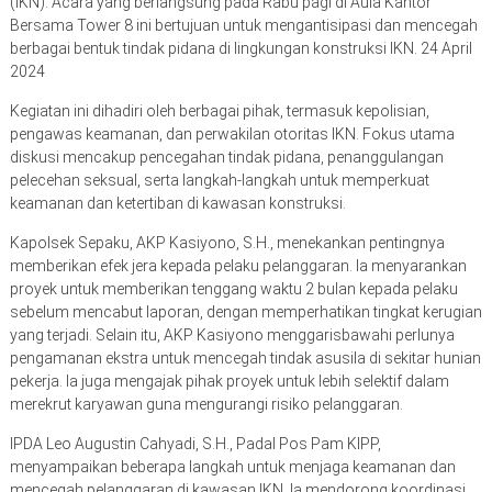
(IKN). Acara yang berlangsung pada Rabu pagi di Aula Kantor
Bersama Tower 8 ini bertujuan untuk mengantisipasi dan mencegah
berbagai bentuk tindak pidana di lingkungan konstruksi IKN. 24 April
2024
Kegiatan ini dihadiri oleh berbagai pihak, termasuk kepolisian,
pengawas keamanan, dan perwakilan otoritas IKN. Fokus utama
diskusi mencakup pencegahan tindak pidana, penanggulangan
pelecehan seksual, serta langkah-langkah untuk memperkuat
keamanan dan ketertiban di kawasan konstruksi.
Kapolsek Sepaku, AKP Kasiyono, S.H., menekankan pentingnya
memberikan efek jera kepada pelaku pelanggaran. Ia menyarankan
proyek untuk memberikan tenggang waktu 2 bulan kepada pelaku
sebelum mencabut laporan, dengan memperhatikan tingkat kerugian
yang terjadi. Selain itu, AKP Kasiyono menggarisbawahi perlunya
pengamanan ekstra untuk mencegah tindak asusila di sekitar hunian
pekerja. Ia juga mengajak pihak proyek untuk lebih selektif dalam
merekrut karyawan guna mengurangi risiko pelanggaran.
IPDA Leo Augustin Cahyadi, S.H., Padal Pos Pam KIPP,
menyampaikan beberapa langkah untuk menjaga keamanan dan
mencegah pelanggaran di kawasan IKN. Ia mendorong koordinasi