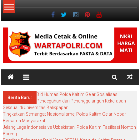
Lompat
ke
konten
NKRI
NKRI
HARGA
Bid Humas Polda Kaltim Gelar Sosialisasi
MATI
Berita Baru:
Pencegahan dan Penanggulangan Kekerasan
Seksual di Universitas Balikpapan
Tingkatkan Semangat Nasionalisme, Polda Kaltim Gelar Nobar
Bersama Masyarakat
Jelang Laga Indonesia vs Uzbekistan, Polda Kaltim Fasilitasi Nonton
Bareng