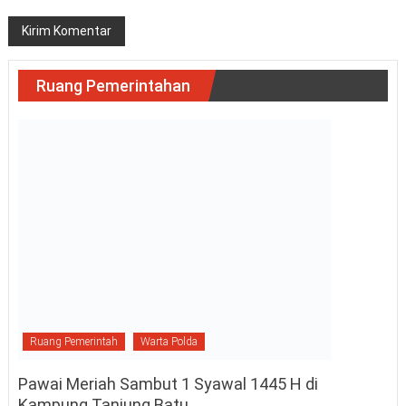
Ruang Pemerintah
Warta Polda
Pawai Meriah Sambut 1 Syawal 1445 H di
Kampung Tanjung Batu
April 11, 2024
Pimred Kaltim
0
TANJUNG REDEB BERAU – Kampung Tanjung Batu menggelar
pawai megah dalam rangka menyambut 1 Syawal 1445 H / 2024
M. Dipimpin oleh Ketua PHBI
Selengkapnya