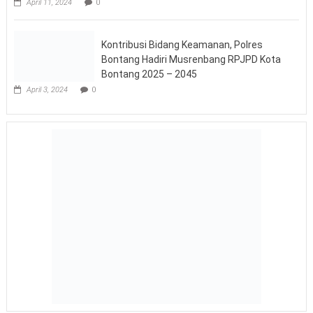
April 11, 2024
0
PAM Gabungan TNI-Polri Polres Kubar Malam Takbir Hari Raya
Idul Fitri 1445 H 2024
April 11, 2024
0
Pastikan Situasi Kondusif di Malam
Takbiran, Kapolda Kaltim Bersama
Forkopimda Cek Pos Pengamanan