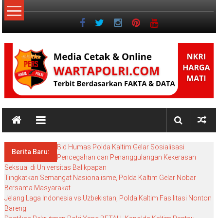
Lompat
ke
konten
NKRI
NKRI
HARGA
Bid Humas Polda Kaltim Gelar Sosialisasi
MATI
Berita Baru:
Pencegahan dan Penanggulangan Kekerasan
Seksual di Universitas Balikpapan
Tingkatkan Semangat Nasionalisme, Polda Kaltim Gelar Nobar
Bersama Masyarakat
Jelang Laga Indonesia vs Uzbekistan, Polda Kaltim Fasilitasi Nonton
Bareng