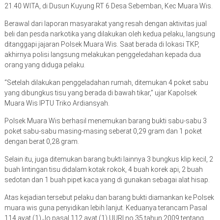
21.40 WITA, di Dusun Kuyung RT 6 Desa Sebemban, Kec Muara Wis.
Berawal dari laporan masyarakat yang resah dengan aktivitas jual
beli dan pesda narkotika yang dilakukan oleh kedua pelaku, langsung
ditanggapi jajaran Polsek Muara Wis. Saat berada di lokasi TKP,
akhirnya polisi langsung melakukan penggeledahan kepada dua
orang yang diduga pelaku.
“Setelah dilakukan penggeladahan rumah, ditemukan 4 poket sabu
yang dibungkus tisu yang berada di bawah tikar,” ujar Kapolsek
Muara Wis IPTU Triko Ardiansyah.
Polsek Muara Wis berhasil menemukan barang bukti sabu-sabu 3
poket sabu-sabu masing-masing seberat 0,29 gram dan 1 poket
dengan berat 0,28 gram.
Selain itu, juga ditemukan barang bukti lainnya 3 bungkus klip kecil, 2
buah lintingan tisu didalam kotak rokok, 4 buah korek api, 2 buah
sedotan dan 1 buah pipet kaca yang di gunakan sebagai alat hisap.
Atas kejadian tersebut pelaku dan barang bukti diamankan ke Polsek
muara wis guna penyidikan lebih lanjut. Keduanya terancam Pasal
114 ayat (1) Jo pasal 112 ayat (1) UURI no 35 tahun 2009 tentang