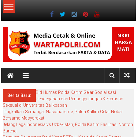
Lompat
ke
konten
NKRI
NKRI
HARGA
Bid Humas Polda Kaltim Gelar Sosialisasi
MATI
Berita Baru:
Pencegahan dan Penanggulangan Kekerasan
Seksual di Universitas Balikpapan
Tingkatkan Semangat Nasionalisme, Polda Kaltim Gelar Nobar
Bersama Masyarakat
Jelang Laga Indonesia vs Uzbekistan, Polda Kaltim Fasilitasi Nonton
Bareng